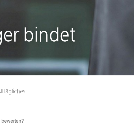
ger bindet
lltägliches.
u bewerten?