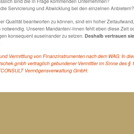
lässlich sind die in Frage kommenden Unternehmen?
t die Servicierung und Abwicklung bei den einzelnen Anbietern?
r Qualität beantworten zu können, sind ein hoher Zeitaufwand, 
notwendig. Unseren Mandanten/-innen fehlt eben diese Zeit ode
ngen konsequent auseinander zu setzen.
Deshalb vertrauen si
.
 und Vermittlung von Finanzinstrumenten nach dem WAG: In dies
arlischek gmbh vertraglich gebundener Vermittler im Sinne des §
ATCONSULT Vermögensverwaltung GmbH.