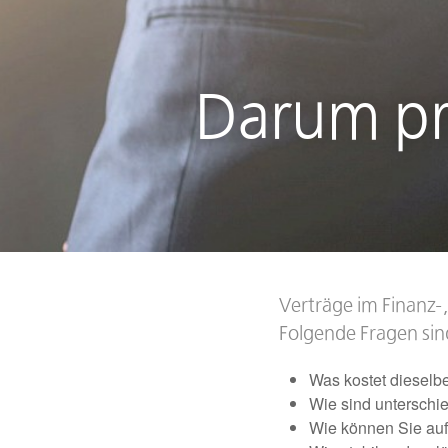
Darum prü
Verträge im Finanz-,
Folgende Fragen sin
Was kostet dieselb
Wie sind unterschi
Wie können Sie au