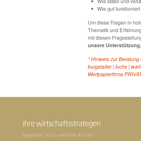
Wie stabil und ver
Wie gut funktionier
Um diese Fragen in hohe
Thematik und Erfahrung 
mit diesen Fragestellu
unsere Unterstützung
* Hinweis zur Beratung
burgstaller | fuchs | w
Wertpapierfirma PRIV
ihre wirtschaftsstrategen
burgstaller, fuchs, warlischek © 2026