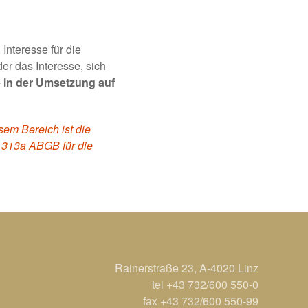
Interesse für die
r das Interesse, sich
e in der Umsetzung auf
em Bereich ist die
 1313a ABGB für die
Rainerstraße 23, A-4020 Linz
tel +43 732/600 550-0
fax +43 732/600 550-99